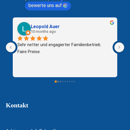
bewerte uns auf
Leopold Auer
10 months ago
Sehr netter und engagierter Familienbetrieb.
Ha
Faire Preise.
An
f
Kontakt