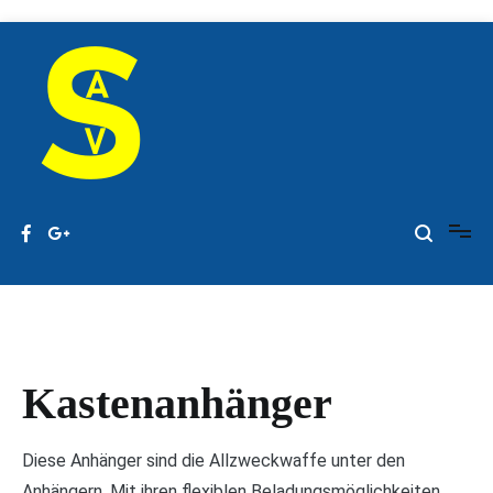
Zum
Inhalt
springen
Fam. Schandl – Unterhaching
Anhängerverleih Schandl
Kastenanhänger
Diese Anhänger sind die Allzweckwaffe unter den
Anhängern. Mit ihren flexiblen Beladungsmöglichkeiten