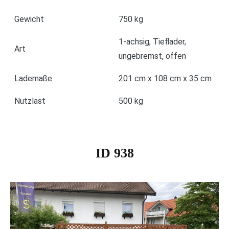
Gewicht
750 kg
1-achsig, Tieflader,
Art
ungebremst, offen
Lademaße
201 cm x 108 cm x 35 cm
Nutzlast
500 kg
ID 938