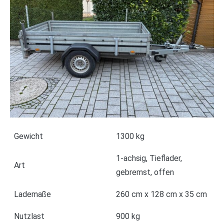
Gewicht
1300 kg
1-achsig, Tieflader,
Art
gebremst, offen
Lademaße
260 cm x 128 cm x 35 cm
Nutzlast
900 kg