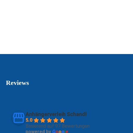
Reviews
Anhängerverleih Schandl
5.0
Basierend auf 97 Bewertungen
powered by
G
o
o
g
l
e