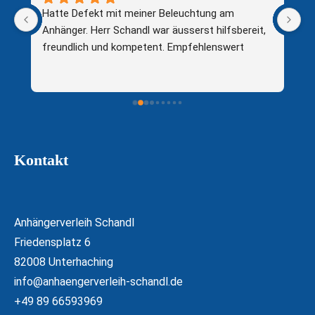
Hatte Defekt mit meiner Beleuchtung am 
Fr
Anhänger. Herr Schandl war äusserst hilfsbereit, 
freundlich und kompetent. Empfehlenswert
Be
Kontakt
Anhängerverleih Schandl
Friedensplatz 6
82008 Unterhaching
info@anhaengerverleih-schandl.de
+49 89 66593969