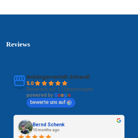
Reviews
Anhängerverleih Schandl
5.0
Basierend auf 97 Bewertungen
powered by
G
o
o
g
l
e
bewerte uns auf
Bernd Schenk
10 months ago