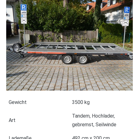
Gewicht
3500 kg
Tandem, Hochlader,
Art
gebremst, Seilwinde
Lademaße
492 cm x 200 cm